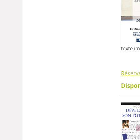
texte i
Réserv
Dispon