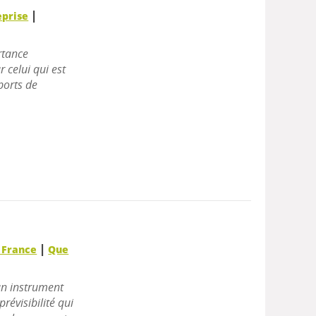
|
eprise
rtance
 celui qui est
ports de
|
e France
Que
un instrument
prévisibilité qui