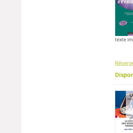
texte i
Réserv
Dispon