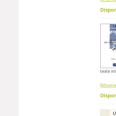
Dispon
texte i
Réserv
Dispon