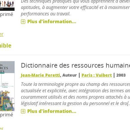
Des techniques pratiques qui vous apprennent à déve
aptitudes, à augmenter votre efficacité et à maximiser
performances au travail.
mprimé
Plus d'information...
er
ible
Dictionnaire des ressources humain
|
|
Jean-Marie Peretti
, Auteur
Paris : Vuibert
2003
Toute la terminologie propre au champ des ressourc
actualisée et explicitée, avec intégration des termes an
couramment utilisés et des noms propres attachés à un
législatif intéressant la gestion du personnel et le dro[..
Plus d'information...
mprimé
er