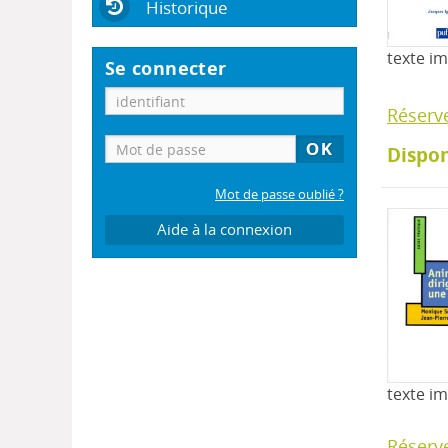
Historique
texte i
Se connecter
Réserv
Dispon
Mot de passe oublié ?
Aide à la connexion
texte i
Réserv