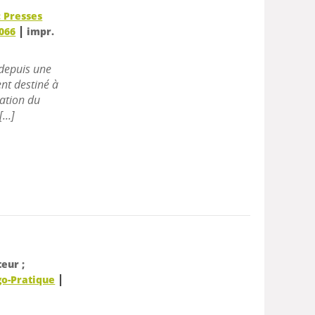
: Presses
|
0066
impr.
 depuis une
nt destiné à
sation du
...]
teur ;
|
go-Pratique