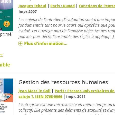
|
|
Jacques Teboul
Paris : Dunod
Fonctions de l'entr
Impr.2007
Les enjeux de l'entretien d'évaluation sont d'une impo
fondamentale tant pour le cadre qui apprécie que pour
évalué. cet ouvrage part de l'analyse objective des rap
mprimé
pouvoir puis décrit l'ensemble des règles à appliqu[...]
Plus d'information...
er
ible
Gestion des ressources humaines
|
Jean Marc le Gall
Paris : Presses universitaires d
|
sais-je ?, ISSN 0768-0066
impr. 2011
L'entreprise est une microsociété en même temps qu'
collectif. Elle présente des éléments de stabilité et d'im