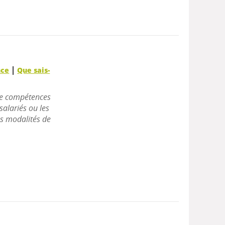
|
nce
Que sais-
de compétences
salariés ou les
es modalités de