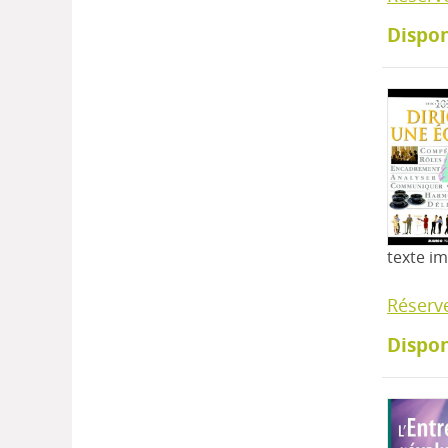
Dispon
texte i
Réserv
Dispon