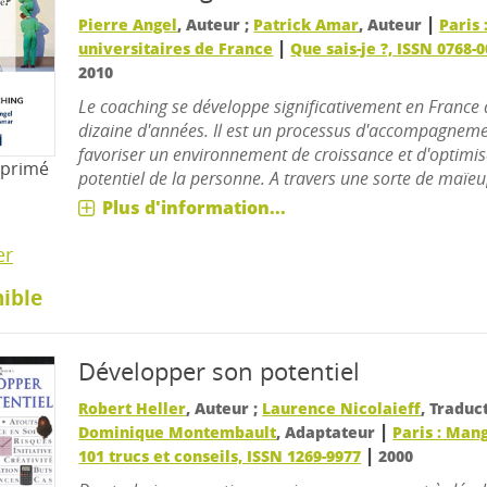
|
Pierre Angel
, Auteur ;
Patrick Amar
, Auteur
Paris 
|
universitaires de France
Que sais-je ?, ISSN 0768-
2010
Le coaching se développe significativement en France
dizaine d'années. Il est un processus d'accompagneme
favoriser un environnement de croissance et d'optimi
mprimé
potentiel de la personne. A travers une sorte de maïeu[
Plus d'information...
er
ible
Développer son potentiel
Robert Heller
, Auteur ;
Laurence Nicolaieff
, Traduc
|
Dominique Montembault
, Adaptateur
Paris : Man
|
101 trucs et conseils, ISSN 1269-9977
2000