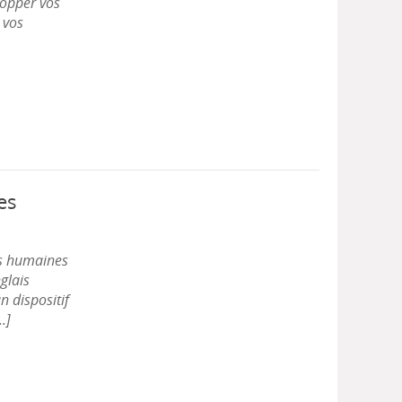
lopper vos
 vos
es
es humaines
glais
 dispositif
.]