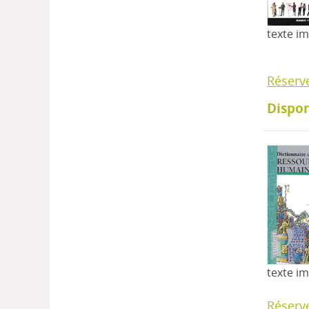
texte i
Réserv
Dispon
texte i
Réserv