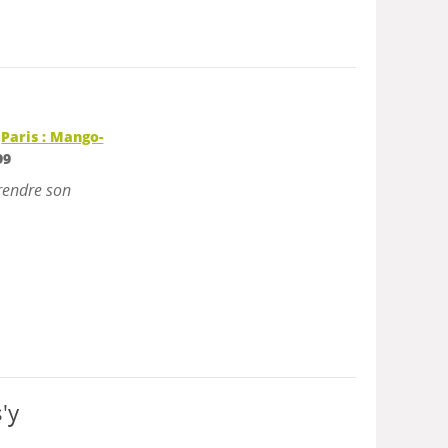
|
Paris : Mango-
99
prendre son
'y