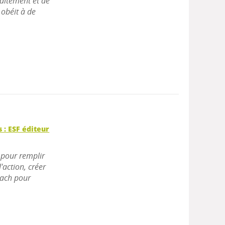
traitement et de
 obéit à de
s : ESF éditeur
s pour remplir
'action, créer
oach pour