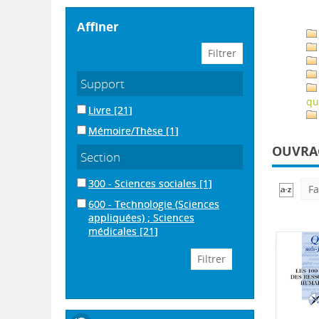
affiner
Support
qu
Livre
[21]
Mémoire/Thèse
[1]
OUVRAG
Section
300 - Sciences sociales
[1]
Fa
600 - Technologie (Sciences
appliquées) ; Sciences
médicales
[21]