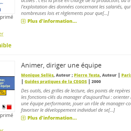
actives : c'est la prise en charge de la production, du 
l'exploitation des données concernant les salariés, qui
nombreuses lois et règlements pour que[...]
mprimé
Plus d'information...
er
ible
Animer, diriger une équipe
|
Monique Sellès
, Auteur ;
Pierre Testa
, Auteur
Pari
|
|
Guides pratiques de la CEGOS
2000
Des outils, des grilles de lecture, des points de repère
les fonctions-clés du manager d'aujourd'hui : orienter l
une équipe performante, jouer un rôle de manager-c
favoriser le développement individuel de se[...]
mprimé
Plus d'information...
er