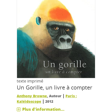
texte imprimé
Un Gorille, un livre à compter
|
Anthony Browne
, Auteur
Paris :
|
Kaléidoscope
2012
Plus d'information...