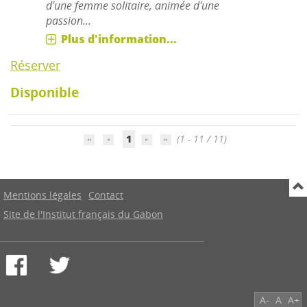
d'une femme solitaire, animée d'une
passion...
Plus d'information...
Réserver
Disponible
1
(1 - 11 / 11)
Mentions légales
Contact
Site de l'Institut français du Gabon
A-
A
A+