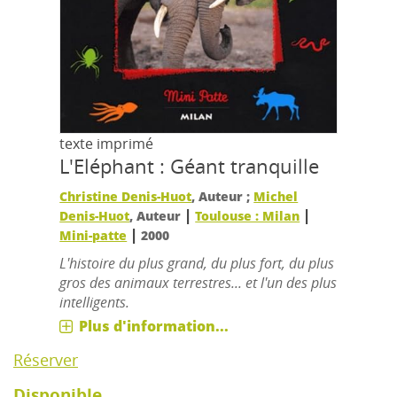
texte imprimé
L'Eléphant : Géant tranquille
Christine Denis-Huot
, Auteur ;
Michel
|
|
Denis-Huot
, Auteur
Toulouse : Milan
|
Mini-patte
2000
L'histoire du plus grand, du plus fort, du plus
gros des animaux terrestres... et l'un des plus
intelligents.
Plus d'information...
Réserver
Disponible