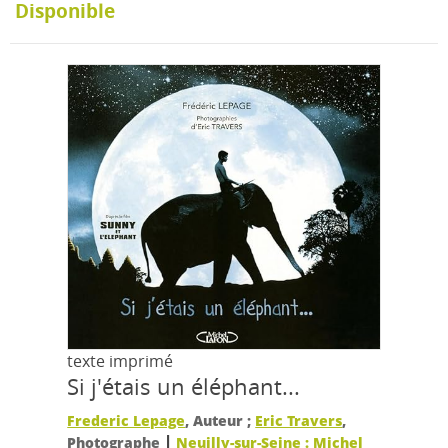
Disponible
texte imprimé
Si j'étais un éléphant...
Frederic Lepage
, Auteur ;
Eric Travers
,
|
Photographe
Neuilly-sur-Seine : Michel