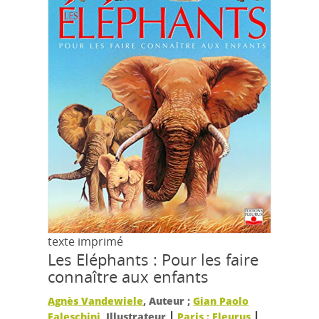
texte imprimé
Les Eléphants : Pour les faire
connaître aux enfants
Agnès Vandewiele
, Auteur ;
Gian Paolo
|
|
Faleschini
, Illustrateur
Paris : Fleurus