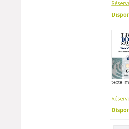
Réserv
Dispon
texte i
Réserv
Dispon