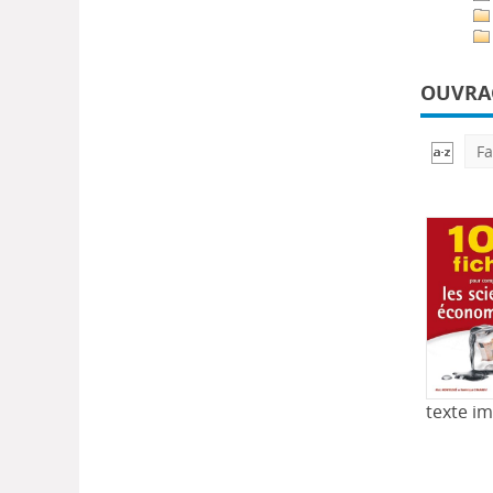
OUVRAG
Fa
texte i