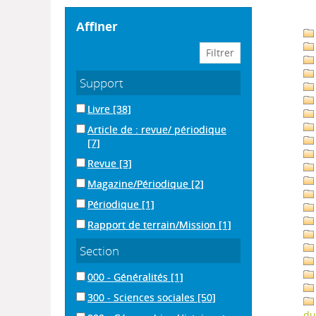
affiner
Support
Livre
[38]
Article de : revue/ périodique
[7]
Revue
[3]
Magazine/Périodique
[2]
Périodique
[1]
Rapport de terrain/Mission
[1]
Section
000 - Généralités
[1]
300 - Sciences sociales
[50]
du