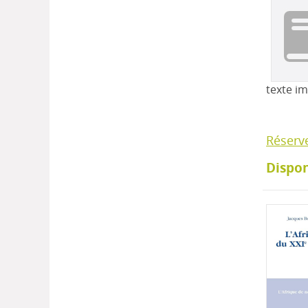
texte i
Réserv
Dispon