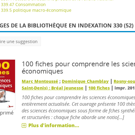
339.47 Consommation
339.5 politique macro-économique
ES DE LA BIBLIOTHÈQUE EN INDEXATION 330 (52)
ire une suggestion
100 fiches pour comprendre les scie
économiques
|
Marc Montoussé
;
Dominique Chamblay
Rosny-sou
|
|
Saint-Denis) : Bréal jeunesse
100 fiches
impr. 201
100 fiches pour comprendre les sciences économique
entièrement actualisée. Cet ouvrage présente 100 th
des sciences économiques sous forme de fches synthét
mprimé
et structurées : chaque fiche aborde une notio[...]
Plus d'information...