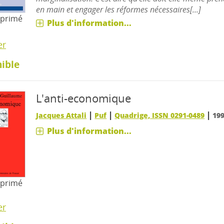
en main et engager les réformes nécessaires[...]
mprimé
Plus d'information...
er
ible
L'anti-economique
|
|
|
Jacques Attali
Puf
Quadrige, ISSN 0291-0489
19
Plus d'information...
mprimé
er