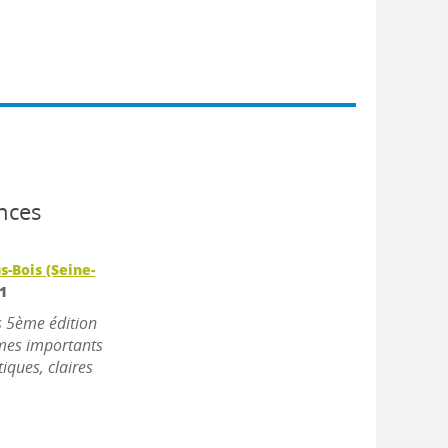
nces
s-Bois (Seine-
1
s 5ème édition
èmes importants
iques, claires