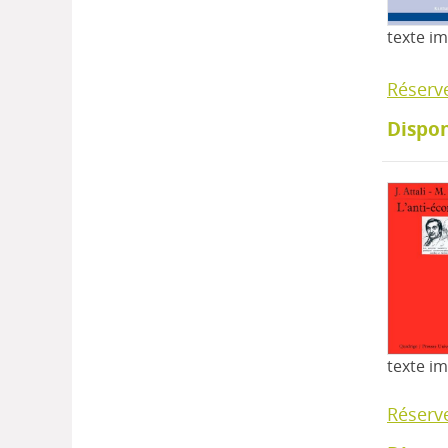
texte i
Réserv
Dispon
texte i
Réserv