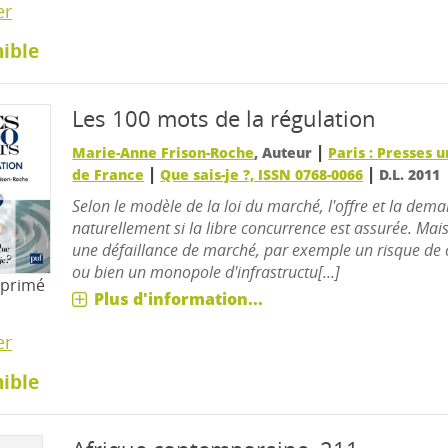
er
ible
Les 100 mots de la régulation
|
Marie-Anne Frison-Roche
, Auteur
Paris : Presses u
|
|
de France
Que sais-je ?, ISSN 0768-0066
D.L. 2011
Selon le modèle de la loi du marché, l'offre et la dema
naturellement si la libre concurrence est assurée. Mais 
une défaillance de marché, par exemple un risque de c
ou bien un monopole d'infrastructu[...]
mprimé
Plus d'information...
er
ible