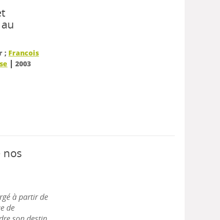
et
 au
r ;
Francois
|
ise
2003
e nos
rgé à partir de
ue de
ndre son destin