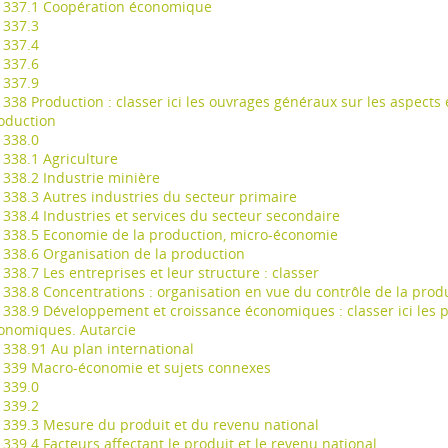
337.1 Coopération économique
337.3
337.4
337.6
337.9
338 Production : classer ici les ouvrages généraux sur les aspects
oduction
338.0
338.1 Agriculture
338.2 Industrie minière
338.3 Autres industries du secteur primaire
338.4 Industries et services du secteur secondaire
338.5 Economie de la production, micro-économie
338.6 Organisation de la production
338.7 Les entreprises et leur structure : classer
338.8 Concentrations : organisation en vue du contrôle de la prod
338.9 Développement et croissance économiques : classer ici les
onomiques. Autarcie
338.91 Au plan international
339 Macro-économie et sujets connexes
339.0
339.2
339.3 Mesure du produit et du revenu national
339.4 Facteurs affectant le produit et le revenu national