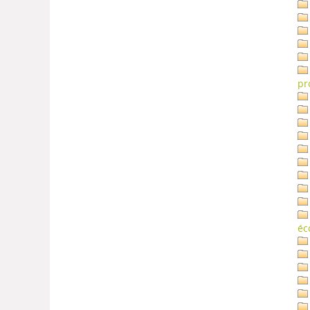
pr
éc