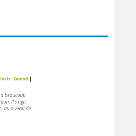
|
Paris : Dunod
n a beaucoup
on. Il s'agit
se, au niveau de