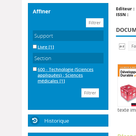
Editeur :
affiner
ISSN :
DOCUME
Support
Fa
Livre
[1]
Section
600 - Technologie (Sciences
appliquées) ; Sciences
médicales
[1]
texte i
Historique