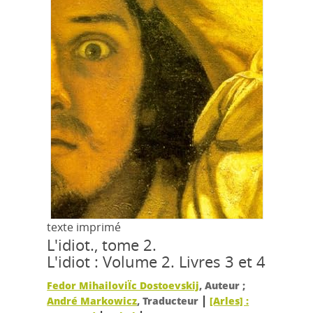
texte imprimé
L'idiot., tome 2.
L'idiot : Volume 2. Livres 3 et 4
Fedor MihailoviÏc Dostoevskij
, Auteur ;
|
André Markowicz
, Traducteur
[Arles] :