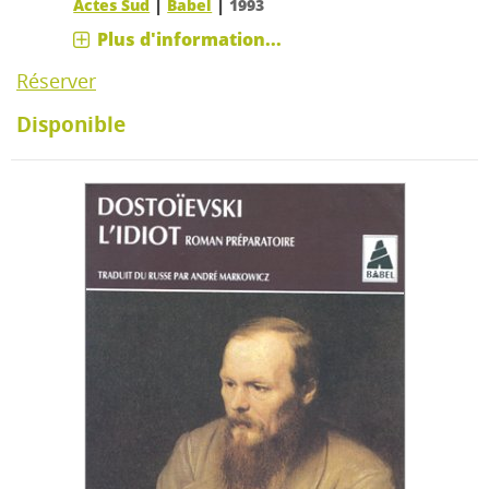
|
|
Actes Sud
Babel
1993
Plus d'information...
Réserver
Disponible