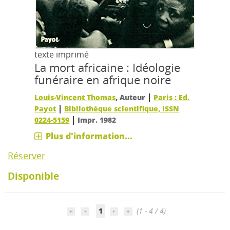
texte imprimé
La mort africaine : Idéologie
funéraire en afrique noire
|
Louis-Vincent Thomas
, Auteur
Paris : Ed.
|
Payot
Bibliothèque scientifique, ISSN
|
0224-5159
Impr. 1982
Plus d'information...
Réserver
Disponible
1
(1 - 4 / 4)