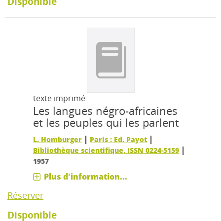
Disponible
texte imprimé
Les langues négro-africaines
et les peuples qui les parlent
|
|
L. Homburger
Paris : Ed. Payot
|
Bibliothèque scientifique, ISSN 0224-5159
1957
Plus d'information...
Réserver
Disponible