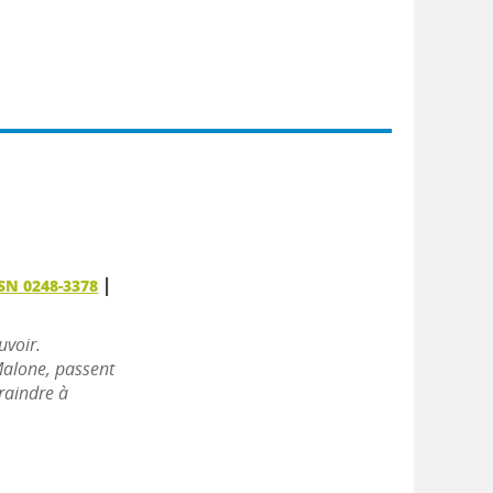
|
SN 0248-3378
uvoir.
Malone, passent
traindre à