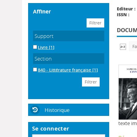
Editeur :
affiner
ISSN :
DOCUME
Support
Fa
Livre
[1]
Section
840 - Littérature française
[1]
Historique
texte i
Se connecter