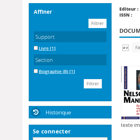
Editeur :
affiner
ISSN :
DOCUME
Support
Fa
Livre
[1]
Section
Biographie (B)
[1]
Historique
texte i
Se connecter