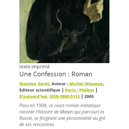
texte imprimé
Une Confession : Roman
Maxime Gorki
, Auteur ;
Michel Niqueux
,
|
|
Éditeur scientifique
Paris : Phébus
|
D'aujourd'hui, ISSN 0992-5112
2005
Paru en 1908, ce court roman initiatique
raconte l'histoire de Matveï qui parcourt la
Russie, se forgeant une personnalité au gré
de ses rencontres.