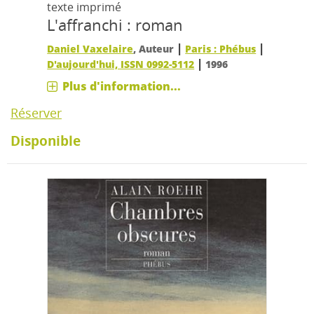
texte imprimé
L'affranchi : roman
|
|
Daniel Vaxelaire
, Auteur
Paris : Phébus
|
D'aujourd'hui, ISSN 0992-5112
1996
Plus d'information...
Réserver
Disponible