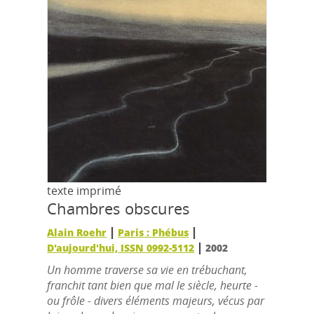
texte imprimé
Chambres obscures
|
|
Alain Roehr
Paris : Phébus
|
D'aujourd'hui, ISSN 0992-5112
2002
Un homme traverse sa vie en trébuchant,
franchit tant bien que mal le siècle, heurte -
ou frôle - divers éléments majeurs, vécus par