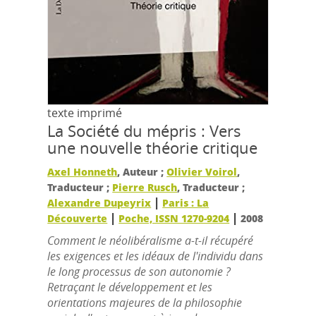
texte imprimé
La Société du mépris : Vers
une nouvelle théorie critique
Axel Honneth
, Auteur ;
Olivier Voirol
,
Traducteur ;
Pierre Rusch
, Traducteur ;
|
Alexandre Dupeyrix
Paris : La
|
|
Découverte
Poche, ISSN 1270-9204
2008
Comment le néolibéralisme a-t-il récupéré
les exigences et les idéaux de l'individu dans
le long processus de son autonomie ?
Retraçant le développement et les
orientations majeures de la philosophie