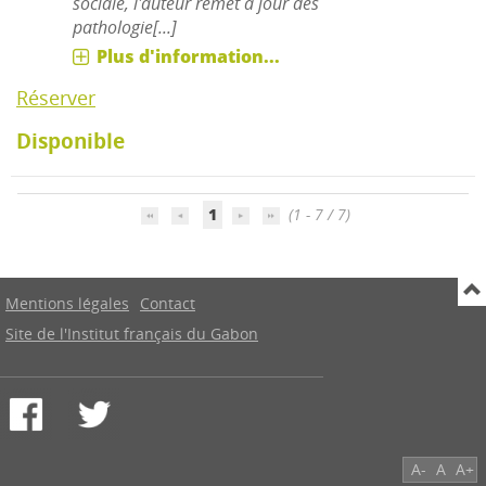
sociale, l'auteur remet à jour des
pathologie[...]
Plus d'information...
Réserver
Disponible
1
(1 - 7 / 7)
Mentions légales
Contact
Site de l'Institut français du Gabon
A-
A
A+