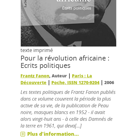
texte imprimé
Pour la révolution africaine :
Ecrits politiques
|
Frantz Fanon
, Auteur
Paris : La
|
|
Découverte
Poche, ISSN 1270-9204
2006
Les textes politiques de Frantz Fanon publiés
dans ce volume couvrent la période la plus
active de sa vie, de la publication de Peau
noire, masques blancs en 1952 - il avait
alors vingt-huit ans - à celle des Damnés de
la terre en 1961, qui deva[...]
Plus d'information...