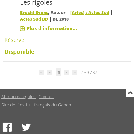
Les rigoles
|
|
Brecht Evens
, Auteur
[Arles] : Actes Sud
|
Actes Sud BD
DL 2018
Plus d'information...
Réserver
Disponible
1
(1 - 4 / 4)
Mentions légales
Contact
Site de l'Institut français du Gabon