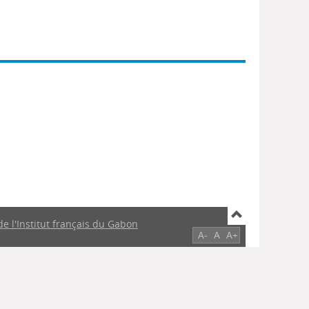
de l'Institut français du Gabon
A-
A
A+