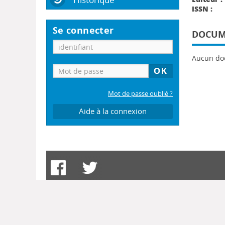
ISSN :
Se connecter
DOCUME
Aucun do
Mot de passe oublié ?
Aide à la connexion