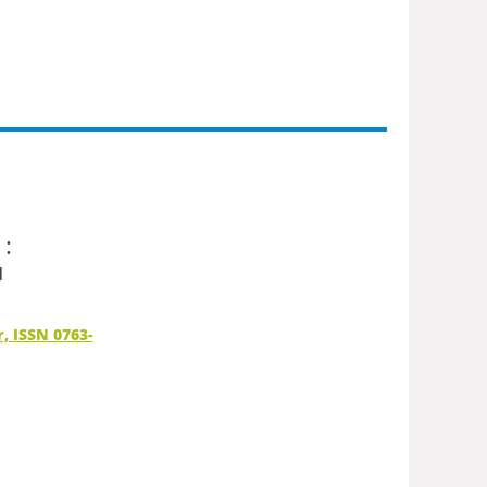
 :
u
r, ISSN 0763-