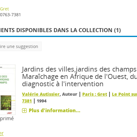
Gret
0763-7381
NTS DISPONIBLES DANS LA COLLECTION (1)
ire une suggestion
Jardins des villes,jardins des champs
Maraîchage en Afrique de l'Ouest, d
diagnostic à l'intervention
|
|
Valérie Autissier
, Auteur
Paris : Gret
Le Point su
|
7381
1994
Plus d'information...
mprimé
er