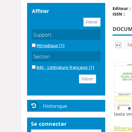
Editeur :
affiner
ISSN :
DOCUME
Support
Fa
Périodique
[1]
Section
840 - Littérature française
[1]
Historique
texte i
Se connecter
Réserv