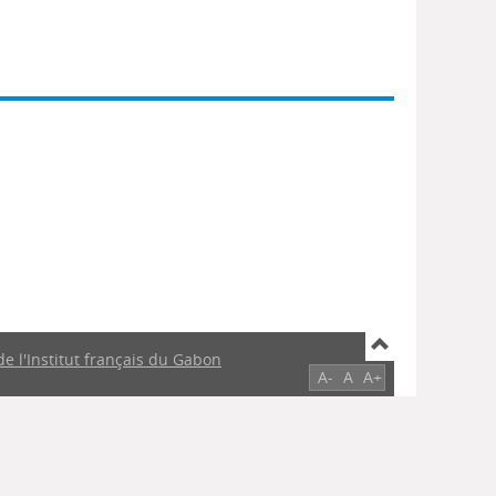
de l'Institut français du Gabon
A-
A
A+