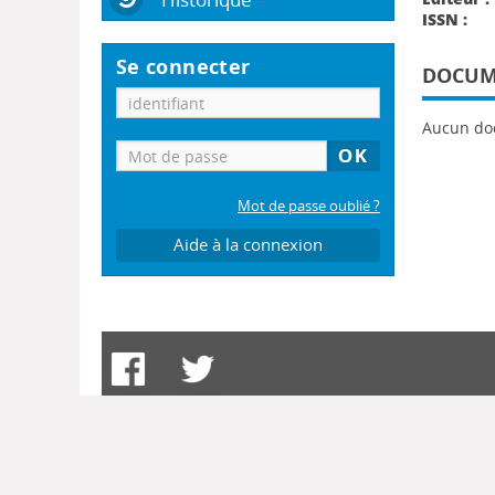
ISSN :
Se connecter
DOCUME
Aucun do
Mot de passe oublié ?
Aide à la connexion