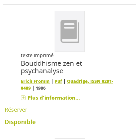
texte imprimé
Bouddhisme zen et
psychanalyse
|
|
Erich Fromm
Puf
Quadrige, ISSN 0291-
|
0489
1986
Plus d'information...
Réserver
Disponible