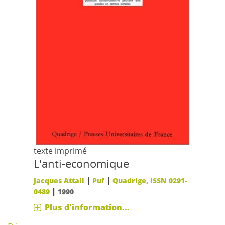
texte imprimé
L'anti-economique
|
|
Jacques Attali
Puf
Quadrige, ISSN 0291-
|
0489
1990
Plus d'information...