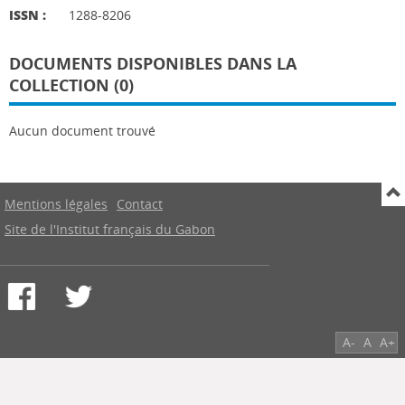
ISSN :
1288-8206
DOCUMENTS DISPONIBLES DANS LA
COLLECTION (0)
Aucun document trouvé
Mentions légales
Contact
Site de l'Institut français du Gabon
A-
A
A+