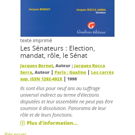
texte imprimé
Les Sénateurs : Election,
mandat, rôle, le Sénat
Jacques Bernot
, Auteur ;
Jacques Rocca
|
|
Serra
, Auteur
Paris : Gualino
Les carrés
|
sup, ISSN 1292-492X
1998
Ils sont élus pour neuf ans au suffrage
universel indirect au terme d'élections
disputées et leur assemblée ne peut pas être
soumise à dissolution. Panorama de leur
rôle et de leurs fonctions.
Plus d'information...
Réserver