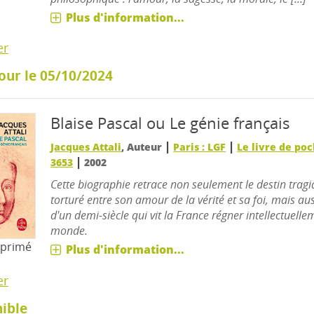
Plus d'information...
er
our le 05/10/2024
Blaise Pascal ou Le génie français
|
|
Jacques Attali
, Auteur
Paris : LGF
Le livre de poc
|
3653
2002
Cette biographie retrace non seulement le destin tragi
torturé entre son amour de la vérité et sa foi, mais auss
d'un demi-siècle qui vit la France régner intellectuelle
monde.
mprimé
Plus d'information...
er
ible