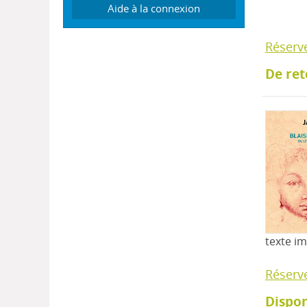
Aide à la connexion
Réserv
De ret
texte i
Réserv
Dispon