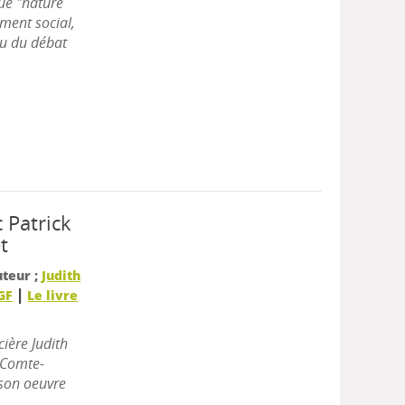
nue "nature
ment social,
eu du débat
c Patrick
t
uteur ;
Judith
|
LGF
Le livre
cière Judith
é Comte-
 son oeuvre