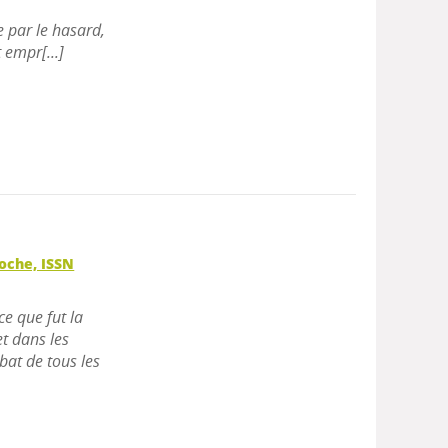
 par le hasard,
empr[...]
poche, ISSN
ce que fut la
t dans les
bat de tous les