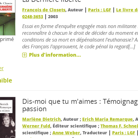
|
|
Francois de Closets
, Auteur
Paris : LGF
Le livre 
|
0248-3653
2003
Essai en forme d'enquête engagée mais non militante : l
reconnaître à chacun le droit de décider du moment e
mprimé
conditions de sa mort en dépénalisant l'euthanasie? 
des Français l'approuvent, le code pénal la regard[...]
Plus d'information...
er
ible
Dis-moi que tu m'aimes : Témoignag
passion
Marlène Dietrich
, Auteur ;
Erich Maria Remarque
, 
Werner Fuld
, Éditeur scientifique ;
Thomas F. Schne
|
scientifique ;
Anne Weber
, Traducteur
Paris : LGF