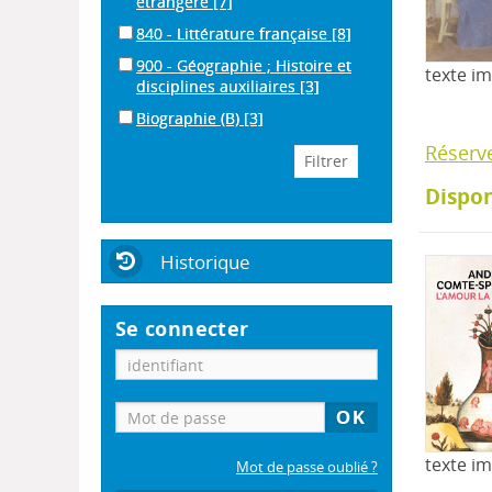
étrangère
[7]
840 - Littérature française
[8]
900 - Géographie ; Histoire et
texte i
disciplines auxiliaires
[3]
Biographie (B)
[3]
Réserv
Dispon
Historique
Se connecter
texte i
Mot de passe oublié ?