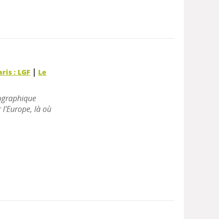
|
aris : LGF
Le
iographique
 l'Europe, là où