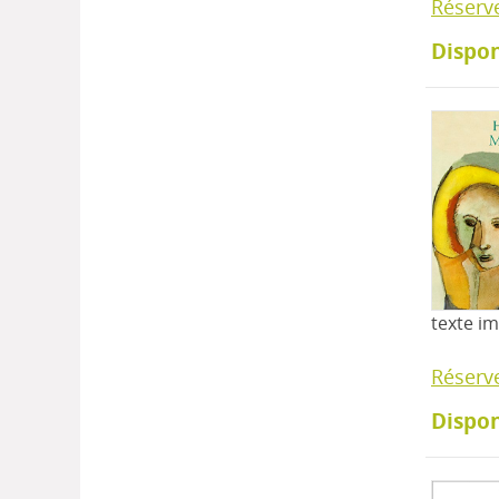
Réserv
Dispon
texte i
Réserv
Dispon