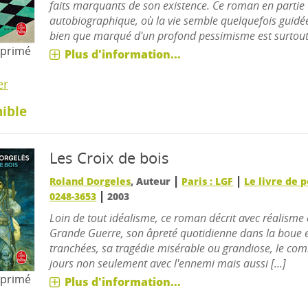
faits marquants de son existence. Ce roman en partie
autobiographique, où la vie semble quelquefois guidée
bien que marqué d'un profond pessimisme est surtout 
mprimé
Plus d'information...
er
ible
Les Croix de bois
|
|
Roland Dorgeles
, Auteur
Paris : LGF
Le livre de 
|
0248-3653
2003
Loin de tout idéalisme, ce roman décrit avec réalisme 
Grande Guerre, son âpreté quotidienne dans la boue e
tranchées, sa tragédie misérable ou grandiose, le com
jours non seulement avec l'ennemi mais aussi [...]
mprimé
Plus d'information...