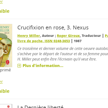
er
ible
Crucifixion en rose, 3.
Nexus
|
Henry Miller
, Auteur ;
Roger Giroux
, Traducteur
P
|
livre de poche, ISSN 0248-3653
1987
Ce troisième et dernier volume de cette oeuvre autob
s'achève par le départ de l'auteur et de sa femme pour
H. Miller peut enfin être l'écrivain qu'il veut être.
Plus d'information...
mprimé
er
ible
La Dernière liberté