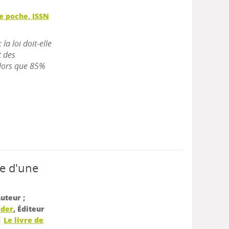
de poche, ISSN
a loi doit-elle
t des
Alors que 85%
e d'une
Auteur ;
ider
, Éditeur
|
Le livre de