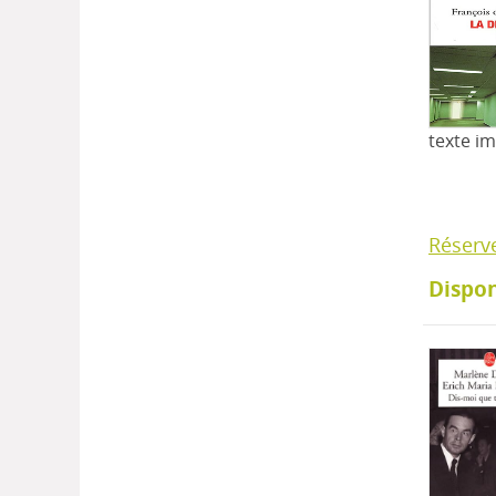
texte i
Réserv
Dispon