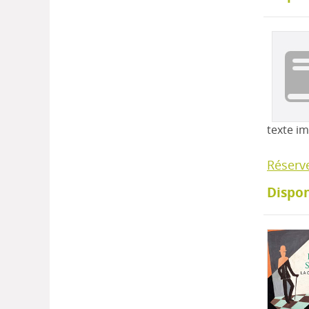
texte i
Réserv
Dispon