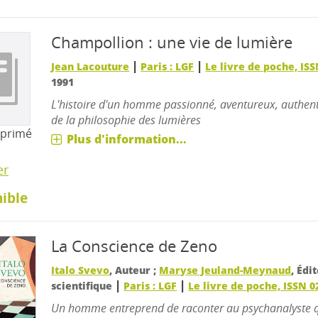
Champollion : une vie de lumière
|
|
Jean Lacouture
Paris : LGF
Le livre de poche, IS
1991
L'histoire d'un homme passionné, aventureux, authent
de la philosophie des lumières
mprimé
Plus d'information...
er
ible
La Conscience de Zeno
Italo Svevo
, Auteur ;
Maryse Jeuland-Meynaud
, Édi
|
|
scientifique
Paris : LGF
Le livre de poche, ISSN 0
Un homme entreprend de raconter au psychanalyste qu