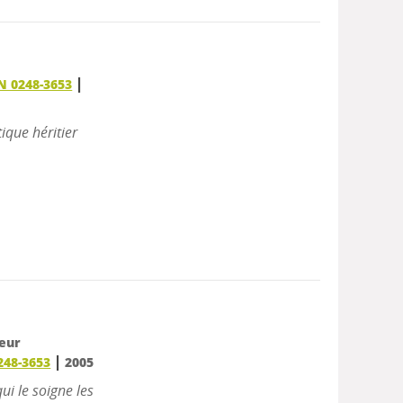
|
SN 0248-3653
ique héritier
teur
|
248-3653
2005
i le soigne les