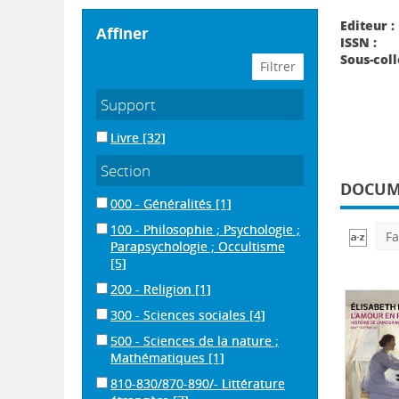
Editeur :
affiner
ISSN :
Sous-coll
Support
Livre
[32]
Section
DOCUME
000 - Généralités
[1]
100 - Philosophie ; Psychologie ;
Fa
Parapsychologie ; Occultisme
[5]
200 - Religion
[1]
300 - Sciences sociales
[4]
500 - Sciences de la nature ;
Mathématiques
[1]
810-830/870-890/- Littérature