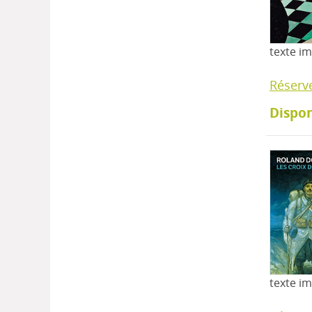
texte i
Réserv
Dispon
texte i