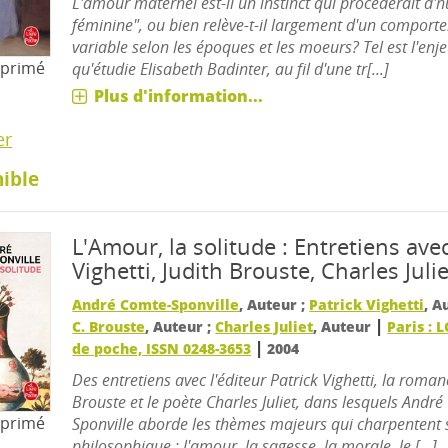
L'amour maternel est-il un instinct qui procéderait d'
féminine", ou bien relève-t-il largement d'un comporte
variable selon les époques et les moeurs? Tel est l'enj
mprimé
qu'étudie Elisabeth Badinter, au fil d'une tr[...]
Plus d'information...
er
ible
L'Amour, la solitude : Entretiens ave
Vighetti, Judith Brouste, Charles Julie
André Comte-Sponville
, Auteur ;
Patrick Vighetti
, A
|
C. Brouste
, Auteur ;
Charles Juliet
, Auteur
Paris : 
|
de poche, ISSN 0248-3653
2004
Des entretiens avec l'éditeur Patrick Vighetti, la roman
Brouste et le poète Charles Juliet, dans lesquels Andr
mprimé
Sponville aborde les thèmes majeurs qui charpentent
philosophique : l'amour, la sagesse, la morale, le [...]