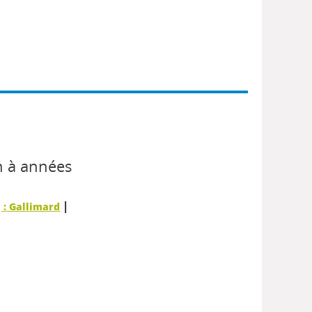
n à années
|
] : Gallimard