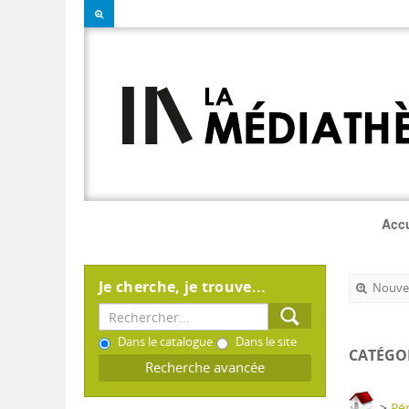
Accu
Je cherche, je trouve...
Nouvel
Dans le catalogue
Dans le site
CATÉGO
Recherche avancée
>
Pér