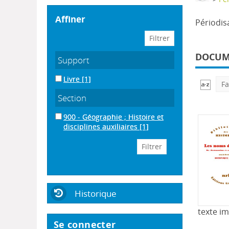
affiner
Périodisa
DOCUME
Support
Livre
[1]
Fa
Section
900 - Géographie ; Histoire et
disciplines auxiliaires
[1]
Historique
texte i
Se connecter