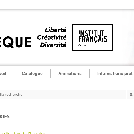
eil
Catalogue
Animations
Informations prat
le recherche
RIES
iodisation de l'histoire