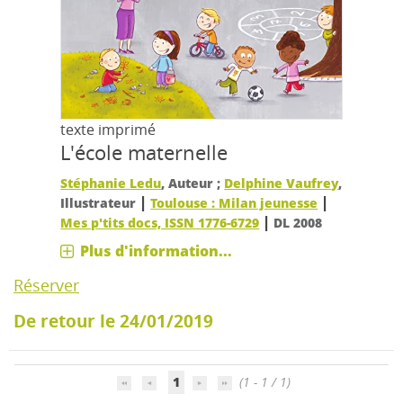
texte imprimé
L'école maternelle
Stéphanie Ledu
, Auteur ;
Delphine Vaufrey
,
|
|
Illustrateur
Toulouse : Milan jeunesse
|
Mes p'tits docs, ISSN 1776-6729
DL 2008
Plus d'information...
Réserver
De retour le 24/01/2019
1
(1 - 1 / 1)