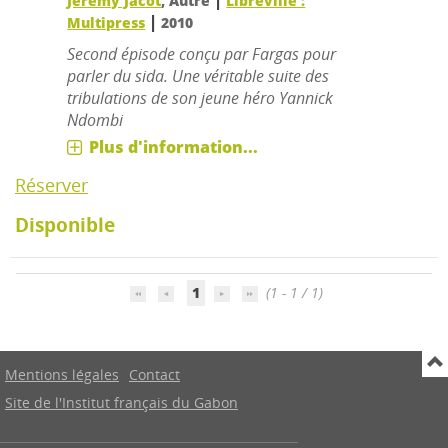
|
Jérémy Jacot
, Autre
Libreville :
|
Multipress
2010
Second épisode conçu par Fargas pour
parler du sida. Une véritable suite des
tribulations de son jeune héro Yannick
Ndombi
Plus d'information...
Réserver
Disponible
1
(1 - 1 / 1)
Mentions légales
Contact
Site de l'Institut français du Gabon