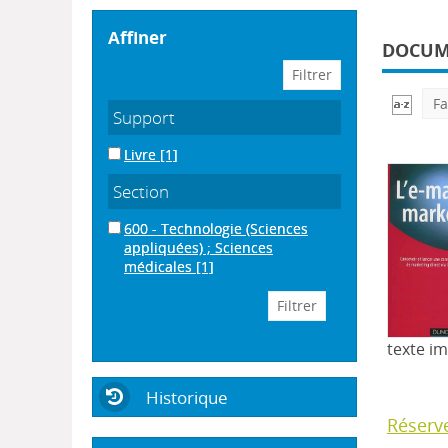
affiner
DOCUME
Fa
Support
Livre
[1]
Section
600 - Technologie (Sciences
appliquées) ; Sciences
médicales
[1]
texte i
Historique
Réserv