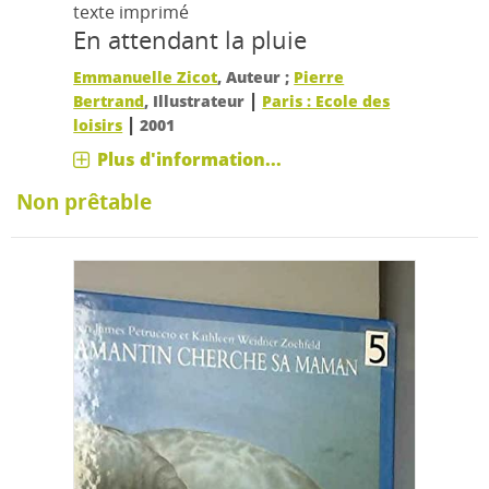
texte imprimé
En attendant la pluie
Emmanuelle Zicot
, Auteur ;
Pierre
|
Bertrand
, Illustrateur
Paris : Ecole des
|
loisirs
2001
Plus d'information...
Non prêtable