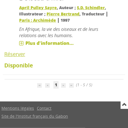
April Pulley Sayre
, Auteur ;
S.D. Schindler
,
|
Illustrateur ;
Pierre Bertrand
, Traducteur
|
Paris : Archimède
1997
En Afrique, la vie des oiseaux et de leurs
relations avec les humains.
Plus d'information...
Réserver
Disponible
1
(1 - 5 / 5)
Mentions légales
Contact
Site de l'Institut français du Gabon