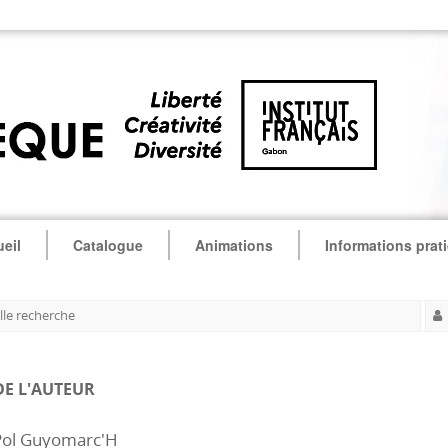
eil
Catalogue
Animations
Informations prat
le recherche
DE L'AUTEUR
Pol Guyomarc'H