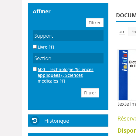
affiner
DOCUME
Fa
Support
Livre
[1]
Section
600 - Technologie (Sciences
appliquées) ; Sciences
médicales
[1]
texte i
Réserv
Historique
Dispon