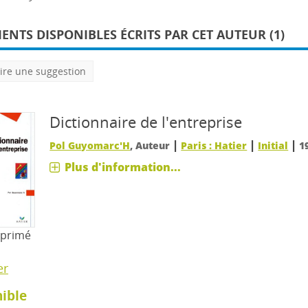
NTS DISPONIBLES ÉCRITS PAR CET AUTEUR (1)
ire une suggestion
Dictionnaire de l'entreprise
|
|
|
Pol Guyomarc'H
, Auteur
Paris : Hatier
Initial
1
Plus d'information...
mprimé
er
ible