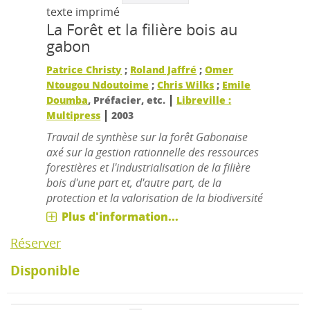
texte imprimé
La Forêt et la filière bois au
gabon
Patrice Christy
;
Roland Jaffré
;
Omer
Ntougou Ndoutoime
;
Chris Wilks
;
Emile
|
Doumba
, Préfacier, etc.
Libreville :
|
Multipress
2003
Travail de synthèse sur la forêt Gabonaise
axé sur la gestion rationnelle des ressources
forestières et l'industrialisation de la filière
bois d'une part et, d'autre part, de la
protection et la valorisation de la biodiversité
Plus d'information...
Réserver
Disponible