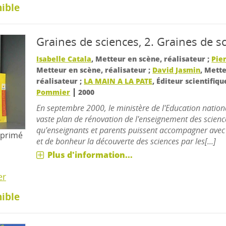
ible
Graines de sciences, 2.
Graines de s
Isabelle Catala
, Metteur en scène, réalisateur ;
Pie
Metteur en scène, réalisateur ;
David Jasmin
, Mett
réalisateur ;
LA MAIN A LA PATE
, Éditeur scientifiq
|
Pommier
2000
En septembre 2000, le ministère de l'Education nation
vaste plan de rénovation de l'enseignement des scienc
qu'enseignants et parents puissent accompagner avec p
mprimé
et de bonheur la découverte des sciences par les[...]
Plus d'information...
er
ible