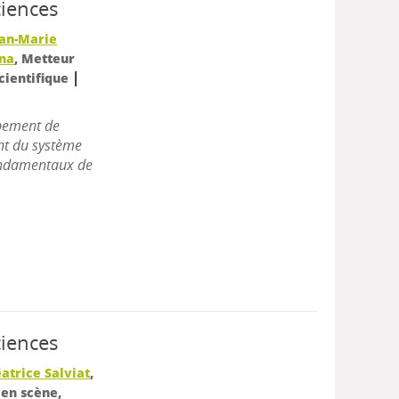
ciences
ean-Marie
éna
, Metteur
|
scientifique
pement de
ent du système
fondamentaux de
ciences
atrice Salviat
,
 en scène,