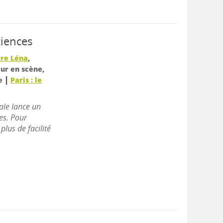
ciences
rre Léna
,
eur en scène,
|
ue
Paris : le
ale lance un
es. Pour
lus de facilité