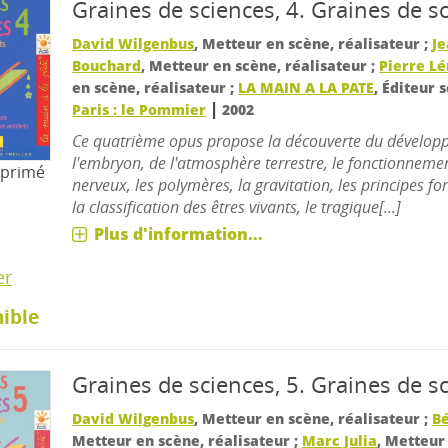
Graines de sciences, 4.
Graines de s
David Wilgenbus
, Metteur en scène, réalisateur ;
J
Bouchard
, Metteur en scène, réalisateur ;
Pierre L
en scène, réalisateur ;
LA MAIN A LA PATE
, Éditeur 
|
Paris : le Pommier
2002
Ce quatrième opus propose la découverte du dévelop
l'embryon, de l'atmosphère terrestre, le fonctionnem
mprimé
nerveux, les polymères, la gravitation, les principes 
la classification des êtres vivants, le tragique[...]
Plus d'information...
er
ible
Graines de sciences, 5.
Graines de s
David Wilgenbus
, Metteur en scène, réalisateur ;
Bé
Metteur en scène, réalisateur ;
Marc Julia
, Metteur