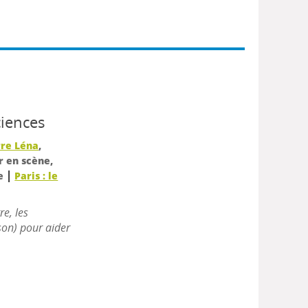
ciences
rre Léna
,
r en scène,
|
ue
Paris : le
re, les
 son) pour aider