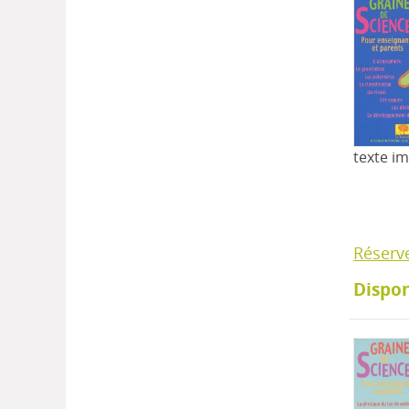
texte i
Réserv
Dispon