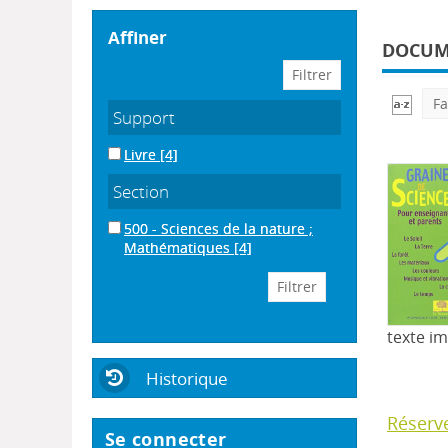
affiner
DOCUME
Fa
Support
Livre
[4]
Section
500 - Sciences de la nature ;
Mathématiques
[4]
texte i
Historique
Réserv
Se connecter