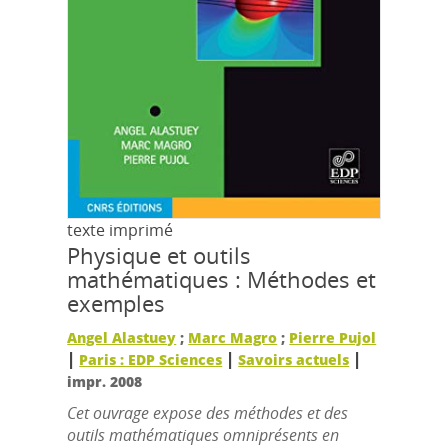
texte imprimé
Physique et outils
mathématiques : Méthodes et
exemples
Angel Alastuey
;
Marc Magro
;
Pierre Pujol
|
|
|
Paris : EDP Sciences
Savoirs actuels
impr. 2008
Cet ouvrage expose des méthodes et des
outils mathématiques omniprésents en