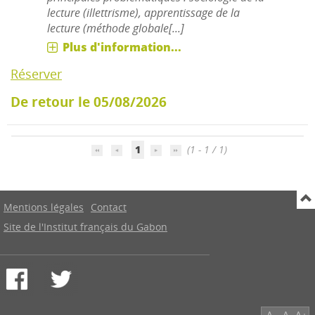
lecture (illettrisme), apprentissage de la
lecture (méthode globale[...]
Plus d'information...
Réserver
De retour le 05/08/2026
1
(1 - 1 / 1)
Mentions légales
Contact
Site de l'Institut français du Gabon
A-
A
A+