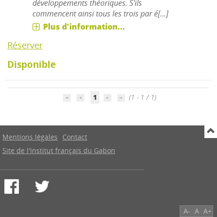
développements théoriques. S'ils
commencent ainsi tous les trois par é[...]
Plus d'information...
Réserver
Disponible
1
(1 - 1 / 1)
Mentions légales
Contact
Site de l'Institut français du Gabon
A-
A
A+