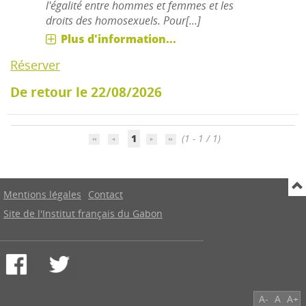
l'égalité entre hommes et femmes et les
droits des homosexuels. Pour[...]
Plus d'information...
Réserver
De retour le 22/08/2026
1
(1 - 1 / 1)
Mentions légales
Contact
Site de l'Institut français du Gabon
A-
A
A+