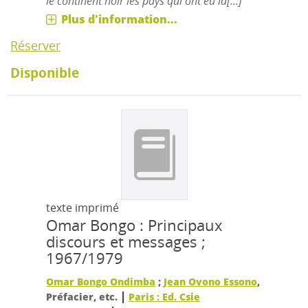
le continent noir les pays qui ont eu la[...]
Plus d'information...
Réserver
Disponible
texte imprimé
Omar Bongo : Principaux
discours et messages ;
1967/1979
Omar Bongo Ondimba
;
Jean Ovono Essono
,
|
Préfacier, etc.
Paris : Ed. Csie