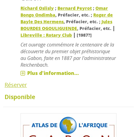
Richard Oslisly
;
Bernard Peyrot
;
Omar
Bongo Ondimba
, Préfacier, etc. ;
Roger de
Bayle Des Hermens
, Préfacier, etc. ;
Jules
|
BOURDES OGOULIGUENDE
, Préfacier, etc.
|
Libreville : Rotary Club
[1987?]
Cet ouvrage commémore le centenaire de la
découverte du premier objet préhistorique
au Gabon, faite en 1887 par l'administrateur
Reichenbach.
Plus d'information...
Réserver
Disponible