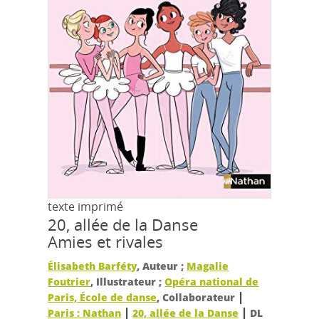
texte imprimé
20, allée de la Danse
Amies et rivales
Élisabeth Barféty
, Auteur ;
Magalie
Foutrier
, Illustrateur ;
Opéra national de
|
Paris, École de danse
, Collaborateur
|
|
Paris : Nathan
20, allée de la Danse
DL