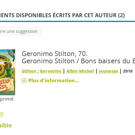
NTS DISPONIBLES ÉCRITS PAR CET AUTEUR (2)
ire une suggestion
Geronimo Stilton, 70.
Geronimo Stilton / Bons baisers du B
|
|
|
Stilton
;
Geronimo
Albin Michel
Jeunesse
2016
Plus d'information...
mprimé
er
ible