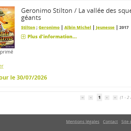
Geronimo Stilton / La vallée des squ
géants
|
|
|
Stilton
;
Geronimo
Albin Michel
Jeunesse
2017
Plus d'information...
mprimé
er
our le 30/07/2026
1
(1 - 2 
Mentions légales
Contact
Site 