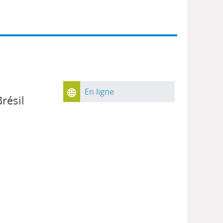
En ligne
résil