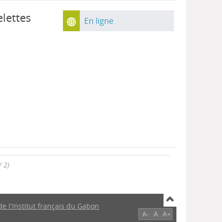
elettes
En ligne
/ 2)
de l'Institut français du Gabon
A-
A
A+