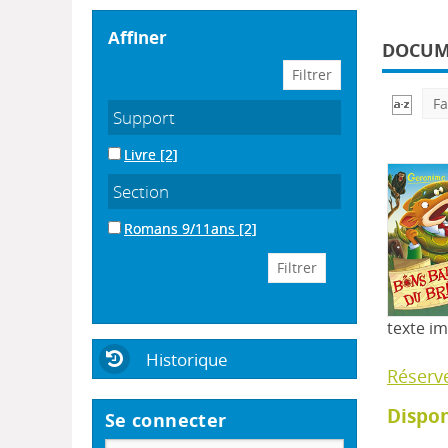
affiner
DOCUME
Fa
Support
Livre
[2]
Section
Romans 9/11ans
[2]
texte i
Historique
Réserv
Dispon
Se connecter