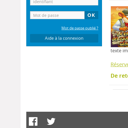
Mot de passe oublié ?
Aide à la connexion
texte i
Réserv
De ret