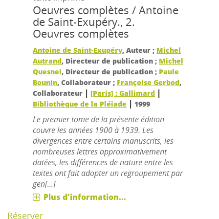
Oeuvres complètes / Antoine
de Saint-Exupéry., 2.
Oeuvres complètes
Antoine de Saint-Exupéry
, Auteur ;
Michel
Autrand
, Directeur de publication ;
Michel
Quesnel
, Directeur de publication ;
Paule
Bounin
, Collaborateur ;
Françoise Gerbod
,
|
|
Collaborateur
[Paris] : Gallimard
|
Bibliothèque de la Pléiade
1999
Le premier tome de la présente édition
couvre les années 1900 à 1939. Les
divergences entre certains manuscrits, les
nombreuses lettres approximativement
datées, les différences de nature entre les
textes ont fait adopter un regroupement par
gen[...]
Plus d'information...
Réserver