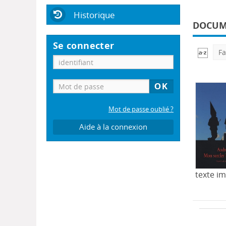
Historique
DOCUME
Se connecter
Fa
Mot de passe oublié ?
Aide à la connexion
texte i