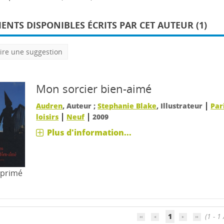
NTS DISPONIBLES ÉCRITS PAR CET AUTEUR (1)
ire une suggestion
Mon sorcier bien-aimé
|
Audren
, Auteur ;
Stephanie Blake
, Illustrateur
Par
|
|
loisirs
Neuf
2009
Plus d'information...
mprimé
1
(1 - 1 