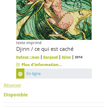
texte imprimé
Djinn / ce qui est caché
|
|
|
Dufaux
;
Jean
Dargaud
Djinn
2014
Plus d'information...
En ligne
Réserver
Disponible