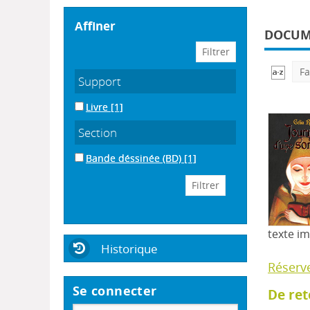
affiner
DOCUME
Fa
Support
Livre
[1]
Section
Bande déssinée (BD)
[1]
texte i
Historique
Réserv
Se connecter
De ret