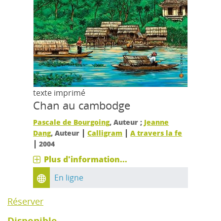
texte imprimé
Chan au cambodge
Pascale de Bourgoing
, Auteur ;
Jeanne
|
|
Dang
, Auteur
Calligram
A travers la fe
|
2004
Plus d'information...
En ligne
Réserver
Disponible