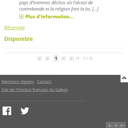
pays d'hommes déchus où l'alcool de
contrebande et la religion font la loi, [...]
Plus d'information...
Réserver
Disponible
1
(1 - 1 / 1)
Mentions légales
Contact
Site de l'Institut français du Gabon
A-
A
A+