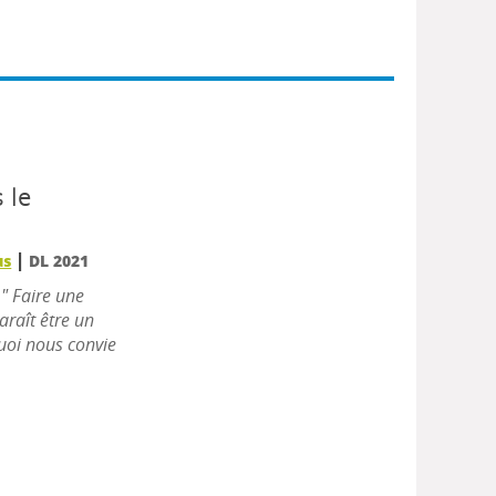
 le
|
us
DL 2021
 " Faire une
araît être un
quoi nous convie