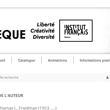
eil
Catalogue
Animations
Informations prat
le recherche
DE L'AUTEUR
homas L. Friedman (1953-....)