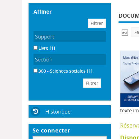
affiner
DOCUME
Fa
Support
Livre
[1]
Section
300 - Sciences sociales
[1]
texte i
Historique
Réserv
Se connecter
Dispon