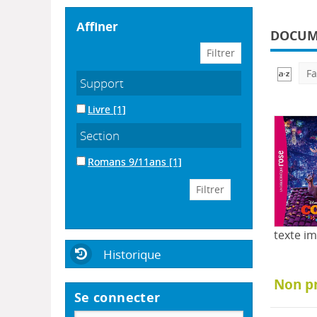
affiner
DOCUME
Fa
Support
Livre
[1]
Section
Romans 9/11ans
[1]
texte i
Historique
Non p
Se connecter