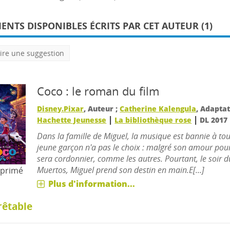
NTS DISPONIBLES ÉCRITS PAR CET AUTEUR (1)
ire une suggestion
Coco : le roman du film
Disney.Pixar
, Auteur ;
Catherine Kalengula
, Adapta
|
|
Hachette Jeunesse
La bibliothèque rose
DL 2017
Dans la famille de Miguel, la musique est bannie à tou
jeune garçon n'a pas le choix : malgré son amour pour 
sera cordonnier, comme les autres. Pourtant, le soir d
Muertos, Miguel prend son destin en main.E[...]
mprimé
Plus d'information...
rêtable