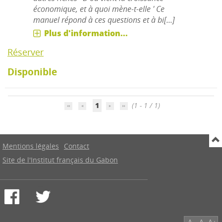
économique, et à quoi mène-t-elle ' Ce
manuel répond à ces questions et à bi[...]
Plus d'information...
Réserver
Disponible
1
(1 - 1 / 1)
Mentions légales
Contact
Site de l'Institut français du Gabon
A-
A
A+