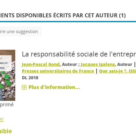
NTS DISPONIBLES ÉCRITS PAR CET AUTEUR (1)
ire une suggestion
La responsabilité sociale de l'entrepr
Jean-Pascal Gond
, Auteur ;
Jacques Igalens
, Auteur
|
Presses universitaires de France
Que sais-je ?, IS
DL 2018
Plus d'information...
mprimé
er
ible