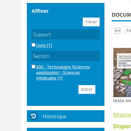
affiner
DOCUME
Fa
Support
Livre
[1]
Section
600 - Technologie (Sciences
appliquées) ; Sciences
médicales
[1]
texte i
Réserv
Historique
Dispon