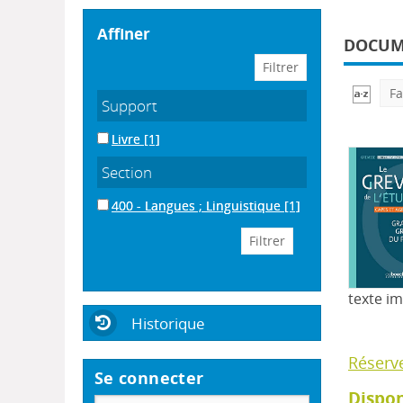
affiner
DOCUME
Fa
Support
Livre
[1]
Section
400 - Langues ; Linguistique
[1]
texte i
Historique
Réserv
Se connecter
Dispon