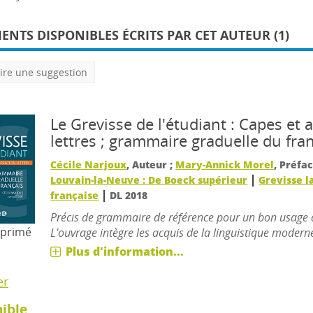
NTS DISPONIBLES ÉCRITS PAR CET AUTEUR (1)
ire une suggestion
Le Grevisse de l'étudiant : Capes et 
lettres ; grammaire graduelle du fra
Cécile Narjoux
, Auteur ;
Mary-Annick Morel
, Préfac
|
Louvain-la-Neuve : De Boeck supérieur
Grevisse l
|
française
DL 2018
Précis de grammaire de référence pour un bon usage d
mprimé
L'ouvrage intègre les acquis de la linguistique modern
Plus d'information...
er
ible