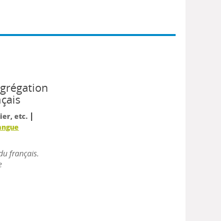
agrégation
nçais
|
ier, etc.
angue
u français.
e