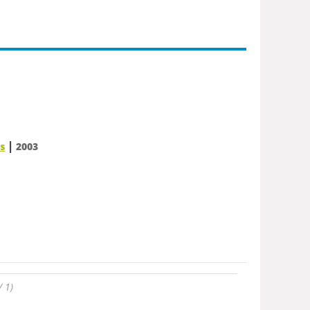
|
rs
2003
/ 1)