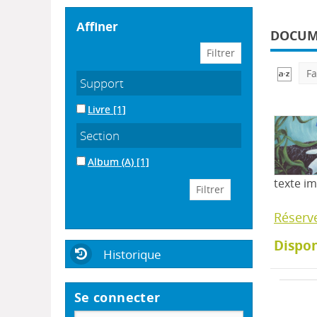
affiner
DOCUME
Fa
Support
Livre
[1]
Section
Album (A)
[1]
texte i
Réserv
Dispon
Historique
Se connecter