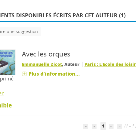
NTS DISPONIBLES ÉCRITS PAR CET AUTEUR (1)
ire une suggestion
Avec les orques
|
Emmanuelle Zicot
, Auteur
Paris : L'Ecole des loisi
Plus d'information...
mprimé
er
ible
1
(1 - 1 