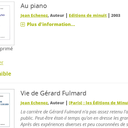
Au piano
|
|
Jean Echenoz
, Auteur
Editions de minuit
2003
Plus d'information...
mprimé
er
ible
Vie de Gérard Fulmard
|
Jean Echenoz
, Auteur
[Paris] : les Éditions de Minu
La carrière de Gérard Fulmard n'a pas assez retenu l'
public. Peut-être était-il temps qu'on en dresse les gra
Après des expériences diverses et peu couronnées de 