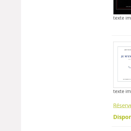
texte i
texte i
Réserv
Dispon