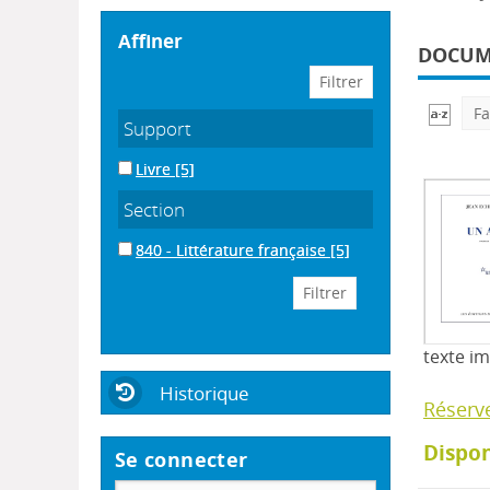
affiner
DOCUME
Fa
Support
Livre
[5]
Section
840 - Littérature française
[5]
texte i
Historique
Réserv
Dispon
Se connecter