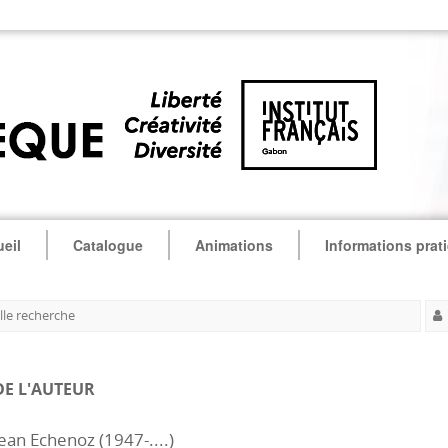
eil
Catalogue
Animations
Informations prat
le recherche
DE L'AUTEUR
ean Echenoz (1947-....)