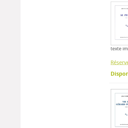
texte i
Réserv
Dispon