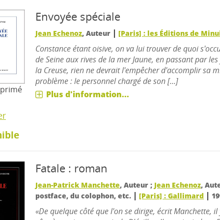
Envoyée spéciale
|
Jean Echenoz
, Auteur
[Paris] : les Éditions de Minu
Constance étant oisive, on va lui trouver de quoi s'oc
de Seine aux rives de la mer Jaune, en passant par les
la Creuse, rien ne devrait l'empêcher d'accomplir sa m
problème : le personnel chargé de son [...]
mprimé
Plus d'information...
er
ible
Fatale : roman
Jean-Patrick Manchette
, Auteur ;
Jean Echenoz
, Aut
|
|
postface, du colophon, etc.
[Paris] : Gallimard
19
«De quelque côté que l'on se dirige, écrit Manchette, il