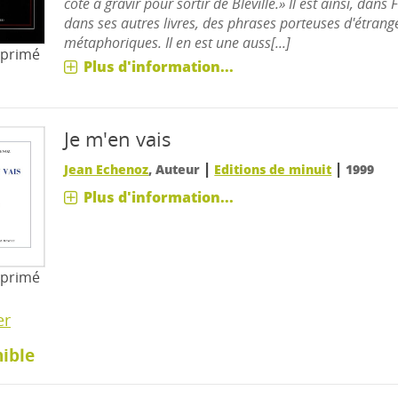
côte à gravir pour sortir de Bléville.» Il est ainsi, dan
dans ses autres livres, des phrases porteuses d'étran
métaphoriques. Il en est une auss[...]
mprimé
Plus d'information...
Je m'en vais
|
|
Jean Echenoz
, Auteur
Editions de minuit
1999
Plus d'information...
mprimé
er
ible