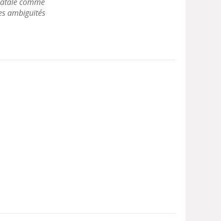
s Fatale comme
ges ambiguïtés