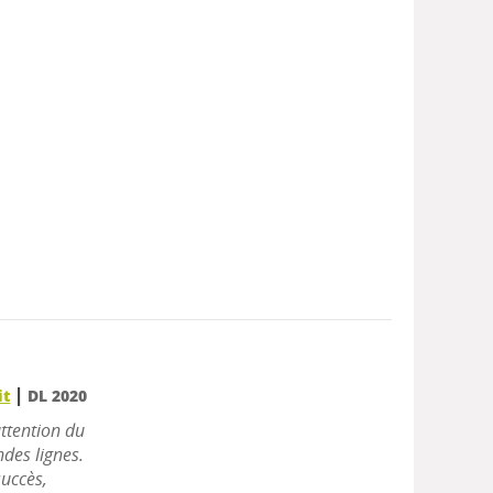
|
it
DL 2020
attention du
ndes lignes.
succès,