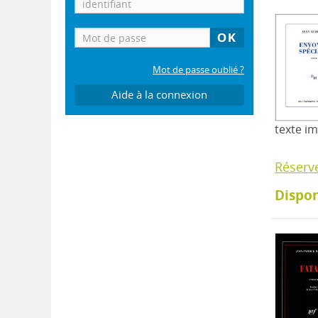
Mot de passe oublié ?
Aide à la connexion
texte i
Réserv
Dispon