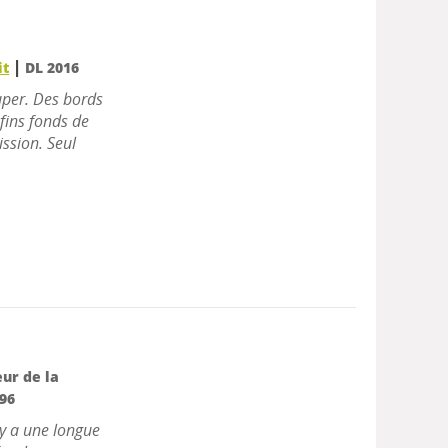
|
it
DL 2016
cuper. Des bords
 fins fonds de
ission. Seul
eur de la
96
 y a une longue