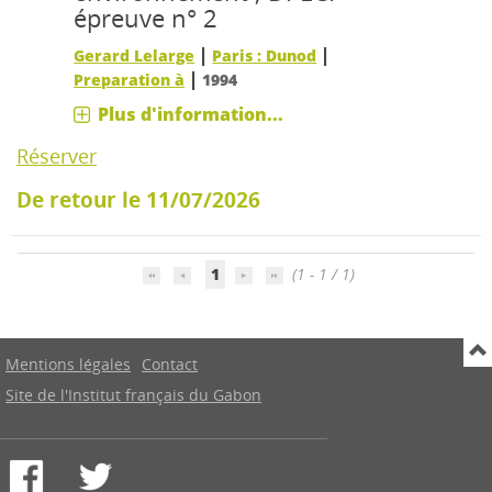
épreuve n° 2
|
|
Gerard Lelarge
Paris : Dunod
|
Preparation à
1994
Plus d'information...
Réserver
De retour le 11/07/2026
1
(1 - 1 / 1)
Mentions légales
Contact
Site de l'Institut français du Gabon