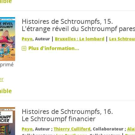
ible
Histoires de Schtroumpfs, 15.
L'étrange réveil du Schtroumpf pare
|
|
Peyo
, Auteur
Bruxelles : Le lombard
Les Schtro
Plus d'information...
mprimé
er
ible
Histoires de Schtroumpfs, 16.
Le Schtroumpf financier
Peyo
, Auteur ;
Thierry Culliford
, Collaborateur ;
Ala