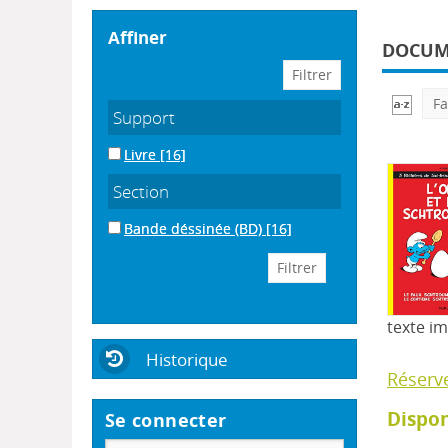
affiner
DOCUME
Fa
Support
Livre
[16]
Section
Bande déssinée (BD)
[16]
texte i
Historique
Réserv
Dispon
Se connecter