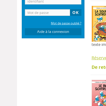
Mot de passe oublié ?
Aide à la connexion
texte i
Réserv
De ret