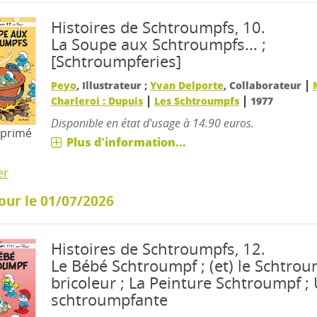
Histoires de Schtroumpfs, 10.
La Soupe aux Schtroumpfs... ;
[Schtroumpferies]
|
Peyo
, Illustrateur ;
Yvan Delporte
, Collaborateur
|
|
Charleroi : Dupuis
Les Schtroumpfs
1977
Disponible en état d'usage à 14.90 euros.
mprimé
Plus d'information...
er
our le 01/07/2026
Histoires de Schtroumpfs, 12.
Le Bébé Schtroumpf ; (et) le Schtro
bricoleur ; La Peinture Schtroumpf ;
schtroumpfante