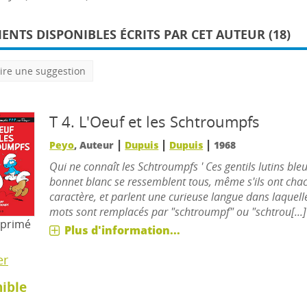
NTS DISPONIBLES ÉCRITS PAR CET AUTEUR (18)
ire une suggestion
T 4.
L'Oeuf et les Schtroumpfs
|
|
|
Peyo
, Auteur
Dupuis
Dupuis
1968
Qui ne connaît les Schtroumpfs ' Ces gentils lutins ble
bonnet blanc se ressemblent tous, même s'ils ont cha
caractère, et parlent une curieuse langue dans laquell
mots sont remplacés par "schtroumpf" ou "schtrou[...]
mprimé
Plus d'information...
er
ible