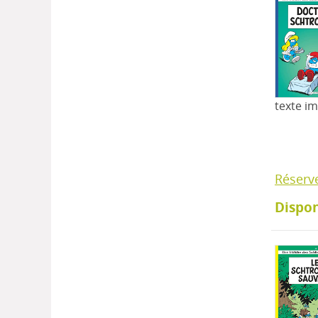
texte i
Réserv
Dispon