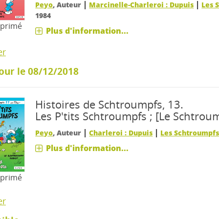
|
|
Peyo
, Auteur
Marcinelle-Charleroi : Dupuis
Les 
1984
mprimé
Plus d'information...
er
our le 08/12/2018
Histoires de Schtroumpfs, 13.
Les P'tits Schtroumpfs ; [Le Schtrou
|
|
Peyo
, Auteur
Charleroi : Dupuis
Les Schtroumpf
Plus d'information...
mprimé
er