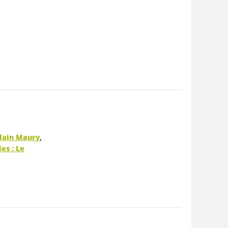
lain Maury
,
es : Le