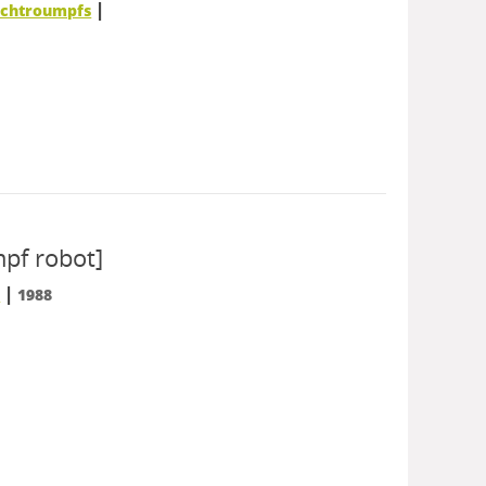
|
Schtroumpfs
mpf robot]
|
s
1988