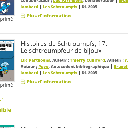
|
Collaborateur ;
Luc Parthoens
, Collaborateur
Brux
|
|
lombard
Les Schtroumpfs
DL 2005
Plus d'information...
mprimé
Histoires de Schtroumpfs, 17.
Le schtroumpfeur de bijoux
Luc Parthoens
, Auteur ;
Thierry Culliford
, Auteur ;
A
|
Auteur ;
Peyo
, Antécédent bibliographique
Bruxell
|
|
lombard
Les Schtroumpfs
DL 2005
Plus d'information...
mprimé
er
ible