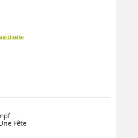
Marcinelle-
umpf
 Une Fête