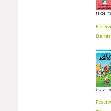
texte i
Réserv
De ret
texte i
Réserv