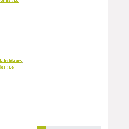
elles : Le
lain Maury
,
es : Le