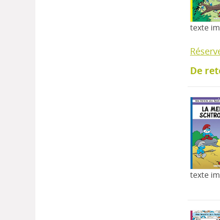
texte i
Réserv
De ret
texte i