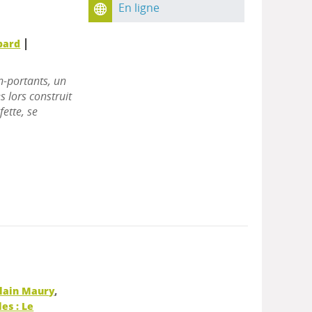
En ligne
|
bard
n-portants, un
 lors construit
ette, se
lain Maury
,
es : Le