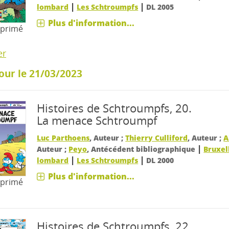
|
|
lombard
Les Schtroumpfs
DL 2005
Plus d'information...
mprimé
er
our le 21/03/2023
Histoires de Schtroumpfs, 20.
La menace Schtroumpf
Luc Parthoens
, Auteur ;
Thierry Culliford
, Auteur ;
A
|
Auteur ;
Peyo
, Antécédent bibliographique
Bruxell
|
|
lombard
Les Schtroumpfs
DL 2000
Plus d'information...
mprimé
Histoires de Schtroumpfs, 22.