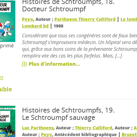
Histoires de Schtroumpfs, 18.
Docteur Schtroumpf
|
Peyo
, Auteur ;
Parthoens Thierry Culliford
Le lom
|
Lombard bd
1998
Considérant que tous ses congénères sont de faux bie
Schtroumpf s'improvisera médecin. Un hôpital sera dès
mprimé
qui, grâce aux bons soins de la prévenante Schtroumpf
remplira vite des cas les plus farfelus. Mais, [...]
Plus d'information...
er
ible
Histoires de Schtroumpfs, 19.
Le Schtroumpf sauvage
Luc Parthoens
, Auteur ;
Thierry Culliford
, Auteur ;
A
|
Auteur ;
Peyo
, Antécédent bibliographique
Bruxell