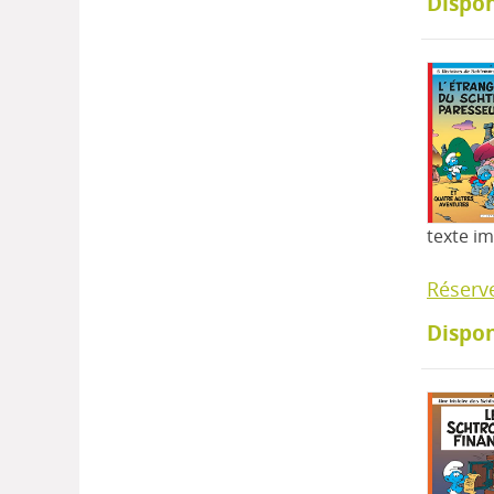
Dispon
texte i
Réserv
Dispon