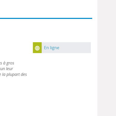
En ligne
us à gros
cun leur
e la plupart des