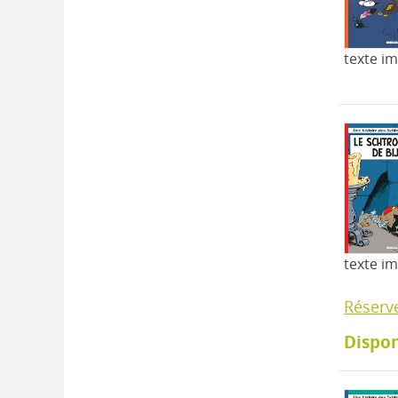
texte i
texte i
Réserv
Dispon