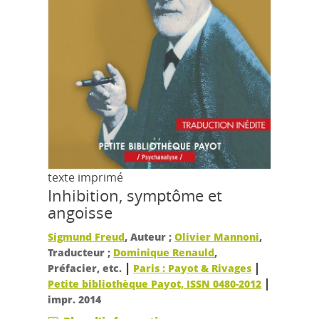
texte imprimé
Inhibition, symptôme et
angoisse
Sigmund Freud
, Auteur ;
Olivier Mannoni
,
Traducteur ;
Dominique Renauld
,
|
|
Préfacier, etc.
Paris : Payot & Rivages
|
Petite bibliothèque Payot, ISSN 0480-2012
impr. 2014