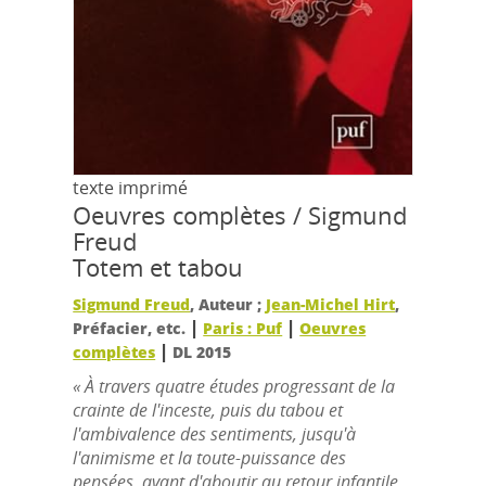
texte imprimé
Oeuvres complètes / Sigmund
Freud
Totem et tabou
Sigmund Freud
, Auteur ;
Jean-Michel Hirt
,
|
|
Préfacier, etc.
Paris : Puf
Oeuvres
|
complètes
DL 2015
« À travers quatre études progressant de la
crainte de l'inceste, puis du tabou et
l'ambivalence des sentiments, jusqu'à
l'animisme et la toute-puissance des
pensées, avant d'aboutir au retour infantile