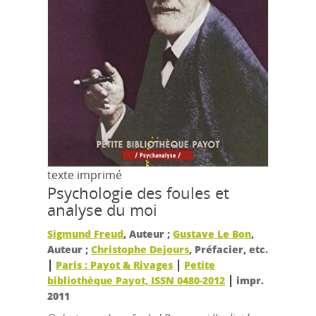
texte imprimé
Psychologie des foules et
analyse du moi
Sigmund Freud
, Auteur ;
Gustave Le Bon
,
Auteur ;
Christophe Dejours
, Préfacier, etc.
|
|
Paris : Payot & Rivages
Petite
|
bibliothèque Payot, ISSN 0480-2012
impr.
2011